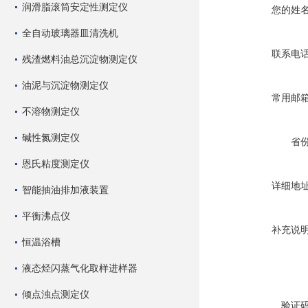
润滑脂滚筒安定性测定仪
您的姓
全自动玻璃器皿清洗机
联系电
残渣燃料油总沉淀物测定仪
油泥与沉淀物测定仪
常用邮
不溶物测定仪
碱性氮测定仪
省
恩氏粘度测定仪
详细地
智能抽油排加液装置
平衡沸点仪
补充说
恒温浴槽
液态烃闪蒸气化取样进样器
倾点浊点测定仪
验证