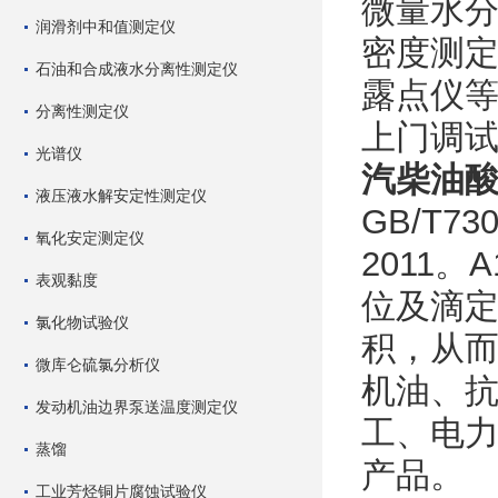
微量水
润滑剂中和值测定仪
密度测
石油和合成液水分离性测定仪
露点仪
分离性测定仪
上门调
光谱仪
汽柴油
液压液水解安定性测定仪
GB/T73
氧化安定测定仪
2011
表观黏度
位及滴
氯化物试验仪
积，从而
微库仑硫氯分析仪
机油、
发动机油边界泵送温度测定仪
工、电
蒸馏
产品。
工业芳烃铜片腐蚀试验仪