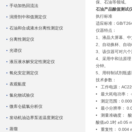
保、石油等领域。
手动加热回流法
石油产品酸值测试
执行标准
润滑剂中和值测定仪
适应标准：GB/T264
石油和合成液水分离性测定仪
仪器特点：
1、液晶大屏幕、
分离性测定仪
2、自动换杯、自
光谱仪
3、该仪器可对六个
4、采用中和法原
液压液水解安定性测定仪
分钟。
氧化安定测定仪
5、用特制试剂瓶盛
技术参数：
表观黏度
• 工作电源：AC220
• 最大耗电功率：﹤
氯化物试验仪
• 测定范围：0.00
微库仑硫氯分析仪
• 最小分辨率： 0.00
• 测量准确度： 酸值＜
发动机油边界泵送温度测定仪
酸值≥0.1时 ±0.05 
蒸馏
• 重复性： 0.004 