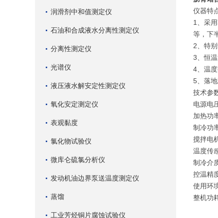
仪器特
润滑剂中和值测定仪
1、采
石油和合成液水分离性测定仪
等，下
2、特
分离性测定仪
3、恒
光谱仪
4、温
5、落
液压液水解安定性测定仪
技术参
氧化安定测定仪
电源电压：
加热功率
表观黏度
制冷功率
搅拌电机转
氯化物试验仪
温度传感
微库仑硫氯分析仪
制冷介质
控温精度
发动机油边界泵送温度测定仪
使用环境
蒸馏
整机功耗
工业芳烃铜片腐蚀试验仪