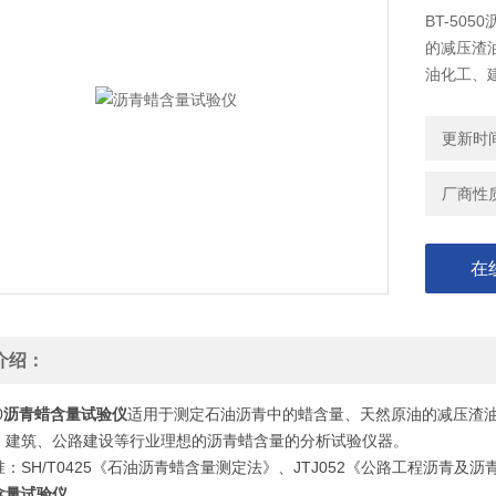
BT-50
的减压渣
油化工、
更新时间：
厂商性
在
介绍：
0
沥青蜡含量试验仪
适用于测定石油沥青中的蜡含量、天然原油的减压渣
、建筑、公路建设等行业理想的沥青蜡含量的分析试验仪器。
：SH/T0425《石油沥青蜡含量测定法》、JTJ052《公路工程沥青及沥青
含量试验仪