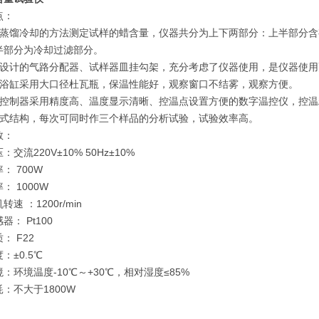
点：
用蒸馏冷却的方法测定试样的蜡含量，仪器共分为上下两部分：上半部分
半部分为冷却过滤部分。
别设计的气路分配器、试样器皿挂勾架，充分考虑了仪器使用，是仪器使
温浴缸采用大口径杜瓦瓶，保温性能好，观察窗口不结雾，观察方便。
度控制器采用精度高、温度显示清晰、控温点设置方便的数字温控仪，控
地式结构，每次可同时作三个样品的分析试验，试验效率高。
数：
交流220V±10% 50Hz±10%
： 700W
： 1000W
速 ：1200r/min
器： Pt100
： F22
：±0.5℃
：环境温度-10℃～+30℃，相对湿度≤85%
：不大于1800W