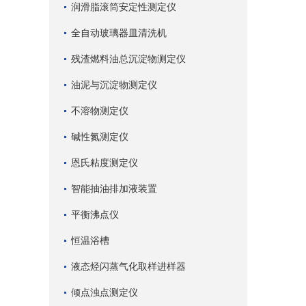
润滑脂滚筒安定性测定仪
全自动玻璃器皿清洗机
残渣燃料油总沉淀物测定仪
油泥与沉淀物测定仪
不溶物测定仪
碱性氮测定仪
恩氏粘度测定仪
智能抽油排加液装置
平衡沸点仪
恒温浴槽
液态烃闪蒸气化取样进样器
倾点浊点测定仪