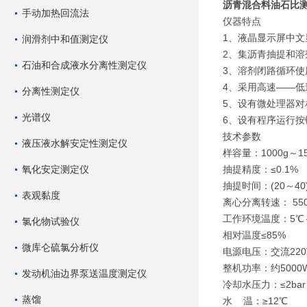
沥青混合料油石比
手动加热回流法
仪器特点
1、液晶显示屏中文
润滑剂中和值测定仪
2、集沥青抽提和溶
石油和合成液水分离性测定仪
3、溶剂闭路循环使
4、采用高速——
分离性测定仪
5、设有微处理器对
光谱仪
6、设有程序运行
技术参数
液压液水解安定性测定仪
样容量：1000g～
氧化安定测定仪
抽提精度：≤0.1%
抽提时间：(20～40
表观黏度
离心分离转速： 5500
工作环境温度：5℃
氯化物试验仪
相对温度≤85%
微库仑硫氯分析仪
电源电压：交流220V±
整机功率：约5000
发动机油边界泵送温度测定仪
冷却水压力：≤2
蒸馏
水 温：≥12℃